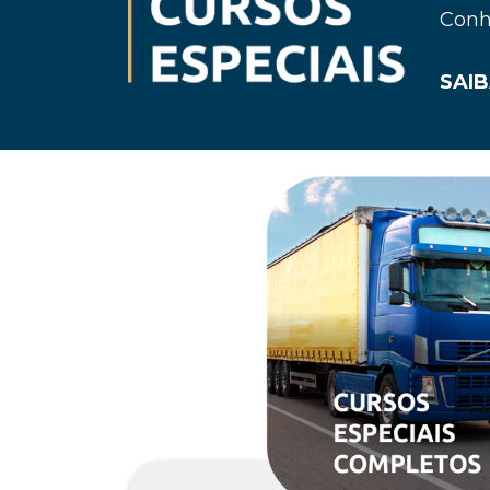
Conh
SAIB