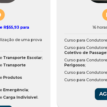
0
e R$55,93 para
16 hora
ealização de uma prova
Curso para Condutore
Curso para Condutore
Coletivo de Passage
de
Transporte Escolar
;
Curso para Condutore
de
Transporte
Perigosos
;
Curso para Condutore
de
Produtos
Curso para Condutore
de
Emergência
;
de
Carga Indivisível
.