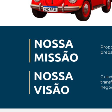
Propo
prepa
Guiad
trans
negóc