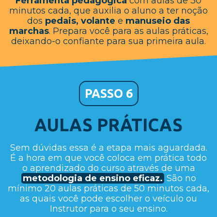
Ferramenta pedagógica
com aulas de 30
minutos cada, que auxilia o aluno a ter noção
dos
pedais, volante
e
manuseio das
marchas
. Prepara você para as aulas práticas,
deixando-o confiante para sua primeira aula.
PASSO 6
AULAS PRÁTICAS
Sem dúvidas essa é a etapa mais aguardada.
É a hora em que você coloca em prática todo
o aprendizado do curso através de uma
metodologia de ensino eficaz.
São no
mínimo 20 aulas práticas de 50 minutos cada,
as quais você pode escolher o veículo ou
Instrutor para o seu ensino.